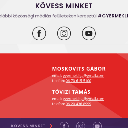
KÖVESS MINKET
alábbi közösségi médiás felületeken keresztül
#GYERMEKL
MOSKOVITS GÁBOR
email:
gyermekliga@gmail.com
telefon:
06-70-615-5100
TÓVIZI TAMÁS
email:
gyermekliga@gmail.com
telefon:
06-20-436-8999
KÖVESS MINKET