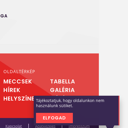
IGA
OLDALTÉRKÉP
MECCSEK
TABELLA
HÍREK
GALÉRIA
HELYSZÍNEK
KIÍRÁS
Tájékoztatjuk, hogy oldalunkon nem
használunk sütiket.
ELFOGAD
Kapcsolat
Adatkezelés
Impresszum