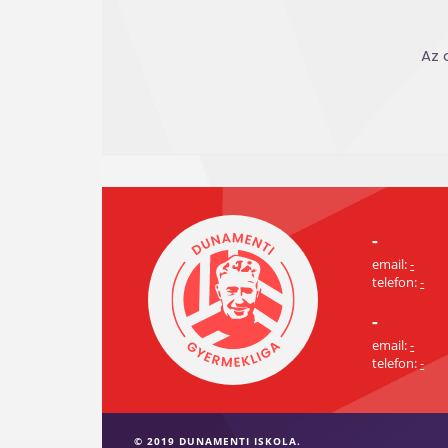
Az 
-
email:
-
telefon:
-
-
email:
-
telefon:
-
© 2019 DUNAMENTI ISKOLA.