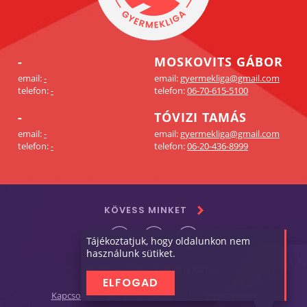
-
MOSKOVITS GÁBOR
email:
-
email:
gyermekliga@gmail.com
telefon:
-
telefon:
06-70-615-5100
-
TÓVIZI TAMÁS
email:
-
email:
gyermekliga@gmail.com
telefon:
-
telefon:
06-20-436-8999
KÖVESS MINKET
Tájékoztatjuk, hogy oldalunkon nem
használunk sütiket.
© 2019 DUNAMENTI ISKOLA.
ELFOGAD
Kapcsolat
Adatkezelés
Impresszum