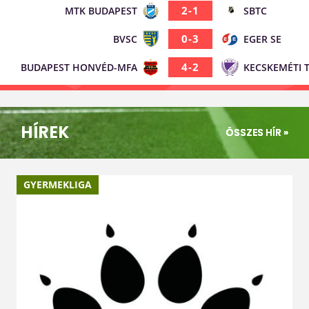
2-1
MTK BUDAPEST
SBTC
0-3
BVSC
EGER SE
4-2
BUDAPEST HONVÉD-MFA
KECSKEMÉTI 
VASAS KUBALA
14-0
BFC SIÓFOK
AKADÉMIA
HÍREK
2-1
III.KER TVE
KECSKEMÉTI 
ÖSSZES HÍR »
1-1
IKARUS BSE
EGER SE
GYERMEKLIGA
5-2
DIÓSGYŐRI VTK
BVSC
1-8
KELEN BVB
SBTC
0-10
GÖDÖLLŐI SPORT KLUB
MTK BUDAPE
2-6
IKARUS BSE
MTK BUDAPE
3-2
SBTC
KECSKEMÉTI 