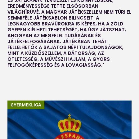
ÉS JÁTÉKÁNAK TERMÉSZETES KÖNNYEDSÉGE,
EREDMÉNYESSÉGE TETTE ELSŐSORBAN
VILÁGHÍRŰVÉ. A MAGYAR JÁTÉKSZELLEM NEM TŰRI EL
SEMMIFÉLE JÁTÉKSABLON BILINCSEIT. A
LEGNAGYOBB BRAVÚROKRA IS KÉPES, HA A ZÖLD
GYEPEN KIÉLHETI TEHETSÉGÉT, HA ÚGY JÁTSZHAT,
AHOGYAN AZ MEGFELEL TUDÁSÁNAK ÉS
JÁTÉKFELFOGÁSÁNAK. JÁTÉKÁBAN TEHÁT
FELLELHETŐK A SAJÁTOS NÉPI TULAJDONSÁGOK,
MINT A KÜZDŐSZELLEM, A BÁTORSÁG, AZ
ÖTLETESSÉG, A MŰVÉSZI HAJLAM, A GYORS
FELFOGÓKÉPESSÉG ÉS A LOVAGIASSÁG."
GYERMEKLIGA