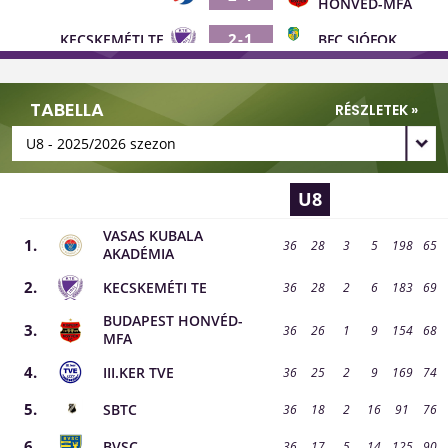
HONVÉD-MFA
2-1
KECSKEMÉTI TE
BFC SIÓFOK
VASAS KUBALA
1-3
SBTC
AKADÉMIA
TABELLA
RÉSZLETEK »
BUDAPEST
6-1
III.KER TVE
HONVÉD-MFA
3-1
DIÓSGYŐRI VTK
KELEN BVB
U8
GÖDÖLLŐI SPORT
1-7
BFC SIÓFOK
KLUB
VASAS KUBALA
1.
36
28
3
5
198
65
AKADÉMIA
0-3
MTK BUDAPEST
BVSC
2.
KECSKEMÉTI TE
36
28
2
6
183
69
0-5
EGER SE
KECSKEMÉTI TE
BUDAPEST HONVÉD-
3.
36
26
1
9
154
68
MFA
4-2
SBTC
BFC SIÓFOK
4.
III.KER TVE
36
25
2
9
169
74
1-3
IKARUS BSE
KELEN BVB
5.
SBTC
36
18
2
16
91
76
1-4
DIÓSGYŐRI VTK
KECSKEMÉTI TE
6.
BVSC
36
17
5
14
125
90