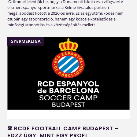
6-4
BVSC
Örömmel jelentjük be, hogy a Dunamenti Iskola és a világszerte
AKADÉMIA
elismert spanyol sportmárka, a Kelme hivatalos partneri
megállapodást kötött a 2026-os évre. Ez az együttműködés nem
6-0
III.KER TVE
SBTC
csupán egy szponzoráció, hanem egy közös elköteleződés a
minőségi utánpótlás és a közösségépítés mellett.
2-6
IKARUS BSE
KECSKEMÉTI 
1-6
DIÓSGYŐRI VTK
BUDAPEST H
GYERMEKLIGA
5-4
GÖDÖLLŐI SPORT KLUB
EGER SE
10-1
MTK BUDAPEST
BFC SIÓFOK
⚽ RCDE FOOTBALL CAMP BUDAPEST –
EDZZ ÚGY, MINT EGY PROFI