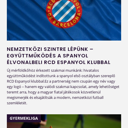
NEMZETKÖZI SZINTRE LÉPÜNK –
EGYÜTTMŰKÖDÉS A SPANYOL
ÉLVONALBELI RCD ESPANYOL KLUBBAL
Új mérföldkőhöz érkezett szakmai munkánk: hivatalos
együttműködést indítottunk a spanyol első osztályban szereplő
RCD Espanyol klubbal.Ez a partnerség nem csupán egy név vagy
egy logó – hanem egy valódi szakmai kapcsolat, amely lehetőséget
teremt arra, hogy a magyar fiatal játékosok közvetlenül
megismerjék és elsajátítsák a modern, nemzetközi futball
szemléletét.
GYERMEKLIGA