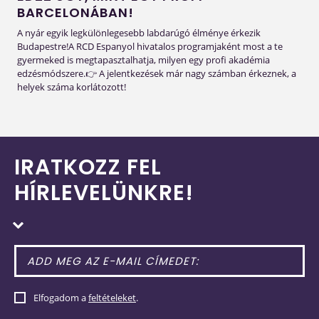
BARCELONÁBAN!
A nyár egyik legkülönlegesebb labdarúgó élménye érkezik
Budapestre!A RCD Espanyol hivatalos programjaként most a te
gyermeked is megtapasztalhatja, milyen egy profi akadémia
edzésmódszere.👉 A jelentkezések már nagy számban érkeznek, a
helyek száma korlátozott!
IRATKOZZ FEL
HÍRLEVELÜNKRE!
Elfogadom a
feltételeket
.