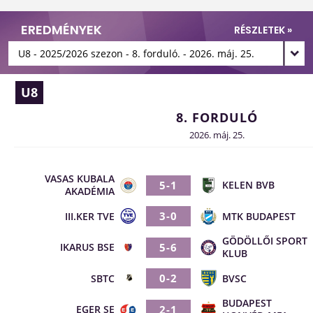
EREDMÉNYEK
RÉSZLETEK »
U8
8. FORDULÓ
2026. máj. 25.
VASAS KUBALA
5-1
KELEN BVB
AKADÉMIA
3-0
III.KER TVE
MTK BUDAPEST
GÖDÖLLŐI SPORT
5-6
IKARUS BSE
KLUB
0-2
SBTC
BVSC
BUDAPEST
2-1
EGER SE