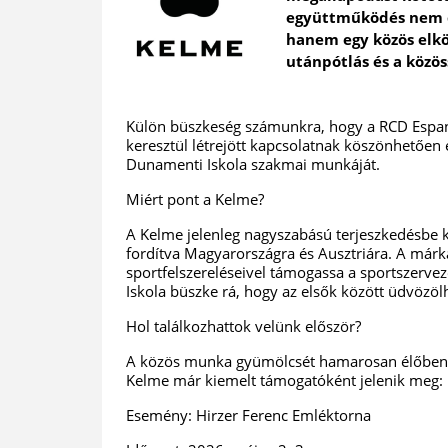
együttműködés nem c
hanem egy közös elkö
utánpótlás és a közö
Külön büszkeség számunkra, hogy a RCD Espan
keresztül létrejött kapcsolatnak köszönhetően e
Dunamenti Iskola szakmai munkáját.
Miért pont a Kelme?
A Kelme jelenleg nagyszabású terjeszkedésbe k
fordítva Magyarországra és Ausztriára. A márka 
sportfelszereléseivel támogassa a sportszerv
Iskola büszke rá, hogy az elsők között üdvözölh
Hol találkozhattok velünk először?
A közös munka gyümölcsét hamarosan élőben i
Kelme már kiemelt támogatóként jelenik meg:
Esemény: Hirzer Ferenc Emléktorna