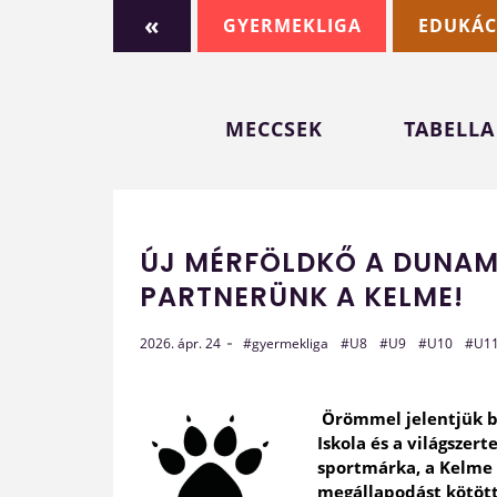
«
GYERMEKLIGA
EDUKÁC
MECCSEK
TABELLA
ÚJ MÉRFÖLDKŐ A DUNAME
PARTNERÜNK A KELME!
2026. ápr. 24
#gyermekliga
#U8
#U9
#U10
#U1
Örömmel jelentjük b
Iskola és a világszert
sportmárka, a Kelme 
megállapodást kötött 