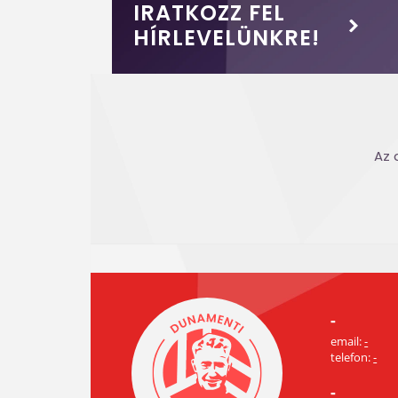
IRATKOZZ FEL
HÍRLEVELÜNKRE!
Az 
-
email:
-
telefon:
-
-