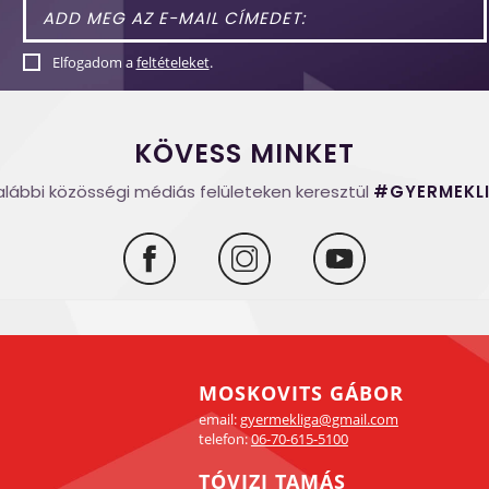
Elfogadom a
feltételeket
.
KÖVESS MINKET
alábbi közösségi médiás felületeken keresztül
#GYERMEKL
MOSKOVITS GÁBOR
email:
gyermekliga@gmail.com
telefon:
06-70-615-5100
TÓVIZI TAMÁS