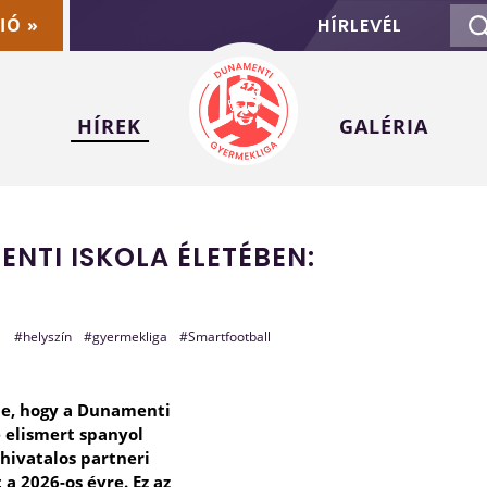
IÓ »
HÍRLEVÉL
HÍREK
GALÉRIA
NTI ISKOLA ÉLETÉBEN:
1
#helyszín
#gyermekliga
#Smartfootball
e, hogy a Dunamenti
e elismert spanyol
hivatalos partneri
a 2026-os évre. Ez az