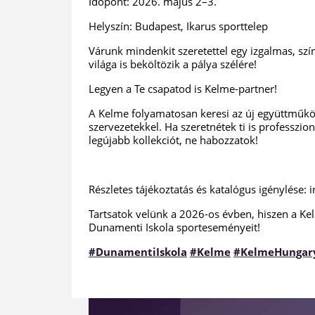
Időpont: 2026. május 2–3.
Helyszín: Budapest, Ikarus sporttelep
Várunk mindenkit szeretettel egy izgalmas, sz
világa is beköltözik a pálya szélére!
Legyen a Te csapatod is Kelme-partner!
A Kelme folyamatosan keresi az új együttműköd
szervezetekkel. Ha szeretnétek ti is professzio
legújabb kollekciót, ne habozzatok!
Részletes tájékoztatás és katalógus igénylése:
Tartsatok velünk a 2026-os évben, hiszen a K
Dunamenti Iskola sporteseményeit!
#DunamentiIskola
#Kelme
#KelmeHungar