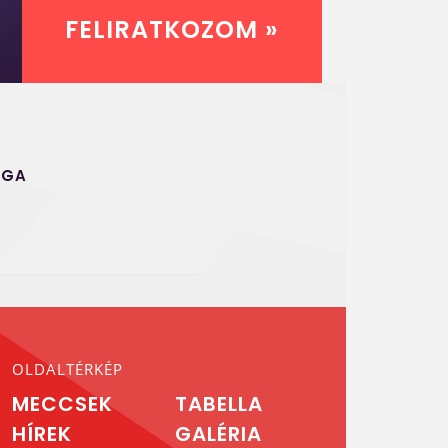
FELIRATKOZOM »
IGA
OLDALTÉRKÉP
MECCSEK
TABELLA
HÍREK
GALÉRIA