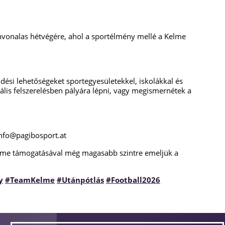
ínvonalas hétvégére, ahol a sportélmény mellé a Kelme
ési lehetőségeket sportegyesületekkel, iskolákkal és
nális felszerelésben pályára lépni, vagy megismernétek a
 info@pagibosport.at
elme támogatásával még magasabb szintre emeljük a
y
#TeamKelme
#Utánpótlás
#Football2026