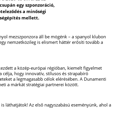
supán egy szponzoráció,
teleződés a minőségi
sségépítés mellett.
yol mezszponzora áll be mögénk – a spanyol klubon
gy nemzetközileg is elismert háttér erősíti tovább a
ezdett a közép-európai régióban, kiemelt figyelmet
célja, hogy innovatív, stílusos és strapabíró
ezeteket a legmagasabb célok elérésében. A Dunamenti
eti a márkát stratégiai partnerei között.
s láthatjátok! Az első nagyszabású eseményünk, ahol a